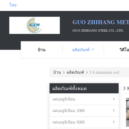
โทร:
GUO ZHIHANG META
GUO ZHIHANG STEEL CO., LTD.
บ้าน
ผลิตภัณฑ์
วิดีโ
บ้าน
ผลิตภัณฑ์
3 8 aluminum coil
3 
ผลิตภัณฑ์ทั้งหมด
แผ่นอลูมิเนียม
แผ่นอลูมิเนียม 1060
แผ่นอลูมิเนียม 5083