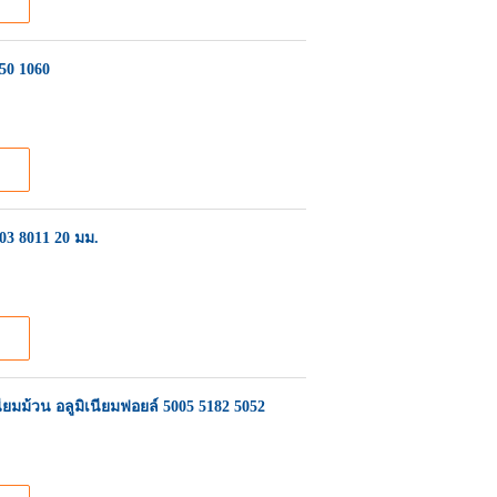
050 1060
003 8011 20 มม.
ียมม้วน อลูมิเนียมฟอยล์ 5005 5182 5052