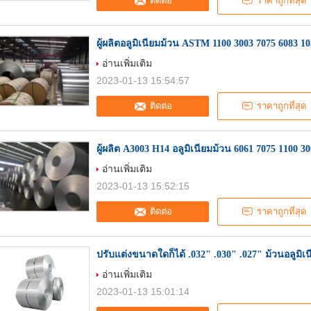
ติดต่อ
ราคาถูกที่สุด
ผู้ผลิตอลูมิเนียมม้วน ASTM 1100 3003 7075 6083 1
อ่านเพิ่มเติม
2023-01-13 15:54:57
ติดต่อ
ราคาถูกที่สุด
ผู้ผลิต A3003 H14 อลูมิเนียมม้วน 6061 7075 1100 3
อ่านเพิ่มเติม
2023-01-13 15:52:15
ติดต่อ
ราคาถูกที่สุด
ปรับแต่งขนาดใดก็ได้ .032" .030" .027" ม้วนอลูมิเน
อ่านเพิ่มเติม
2023-01-13 15:01:14