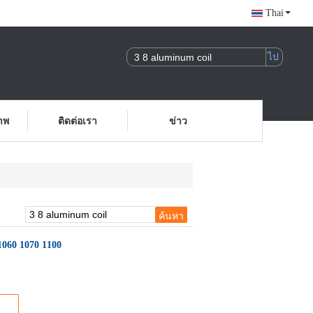
Thai
าพ
ติดต่อเรา
ข่าว
1060 1070 1100